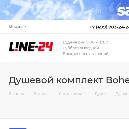
Москва
+7 (499) 703-24-2
Будние дни 9:00 – 18:00
Суббота выходной
Воскресенье выходной
Душевой комплект Bohe
—
—
—
—
Главная
Каталог
Сантехника
Душ
Душев