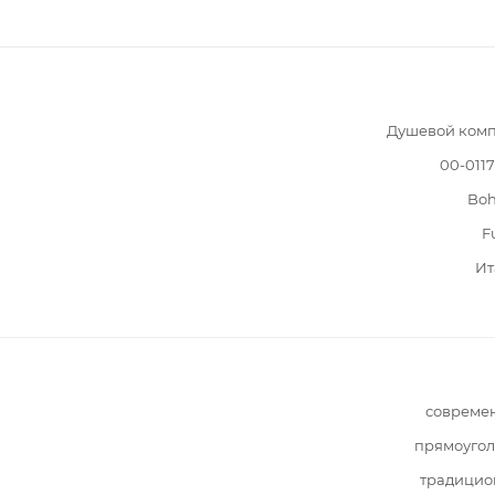
Душевой комп
00-011
Bo
F
Ит
совреме
прямоугол
традицио