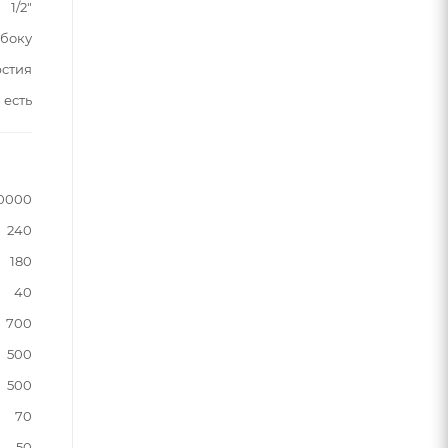
1/2"
сбоку
рстия
есть
0000
240
180
40
700
500
500
70
50