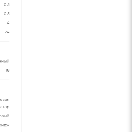
0.5
0.5
4
24
нный
18
шевая
ратор
овый
ридж