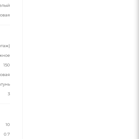
елый
овая
нтаж)
жное
150
овая
атунь
3
10
0.7