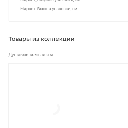
Маркет_Высота упаковки, см
Товары из коллекции
Душевые комплекты
Минимальная цена
Минимальна
118325.00
118325.00
В наличии
Реквизиты
Да
Душ, Товар
Реквизиты
Бренд
Душ, Товар, 00-011760750
Boheme
Бренд
Код товара
Boheme
00-01176071