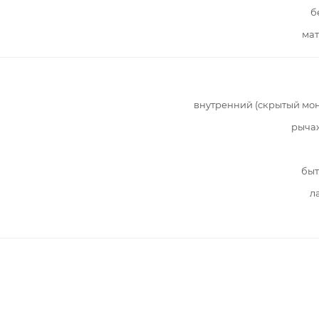
б
мат
внутренний (скрытый мо
рыча
быт
л