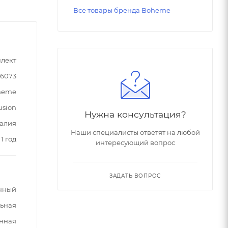
Все товары бренда Boheme
лект
76073
heme
usion
Нужна консультация?
алия
Наши специалисты ответят на любой
1 год
интересующий вопрос
ЗАДАТЬ ВОПРОС
нный
ьная
нная