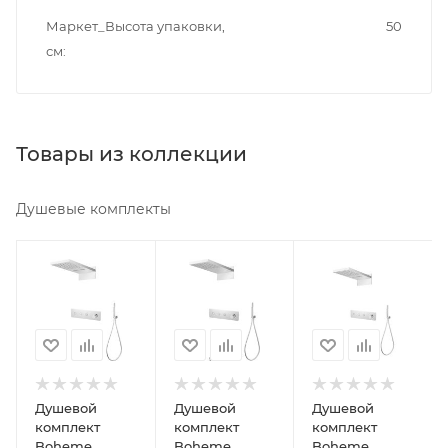
Маркет_Высота упаковки,
50
см
Товары из коллекции
Душевые комплекты
Минимальная
Минимальная
Минимальная
цена
цена
цена
118325.00
118325.00
125944.00
В наличии
Реквизиты
В наличии
Да
Душ,
Да
Товар,
Реквизиты
Реквизиты
00-
Душевой
Душевой
Душевой
Душ,
Душ,
011760710
комплект
комплект
комплект
Товар,
Товар,
Boheme
Boheme
Boheme