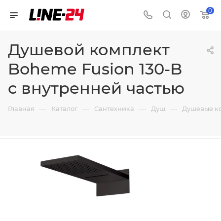
0
Душевой комплект
Boheme Fusion 130-B
с внутренней частью
—
—
—
—
Главная
Каталог
Сантехника
Душ
Душевые к