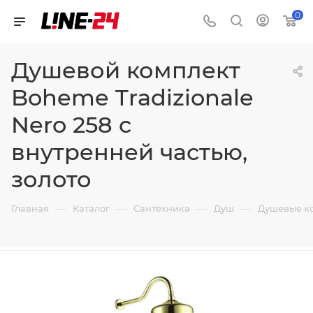
0
Душевой комплект
Boheme Tradizionale
Nero 258 с
внутренней частью,
золото
—
—
—
—
Главная
Каталог
Сантехника
Душ
Душевые к