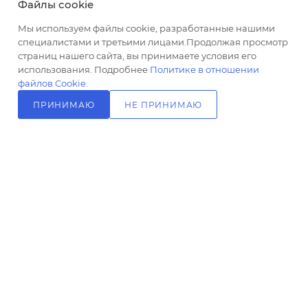
Файлы cookie
ретро
ПОДПИСАТЬСЯ НА РАССЫЛКУ
Мы используем файлы cookie, разработанные нашими
Цвет
специалистами и третьими лицами.Продолжая просмотр
золото
страниц нашего сайта, вы принимаете условия его
+7 (499) 703-24-24
ЗАКАЗАТЬ ЗВОНОК
Озон_Размер
использования. Подробнее
Политике в отношении
верхнего
файлов Cookie
.
info@l-24.ru
душа, мм
ПРИНИМАЮ
НЕ ПРИНИМАЮ
208
125481 г. Москва, ул. Свободы, д.
В КОРЗИНУ
Ширина,
91к2
см
26.9
Управление
рычажное
Материал
латунь
2026 © Интернет магазин сантехники в Москве l-24.ru
Монтаж
внутренний
(скрытый
монтаж)