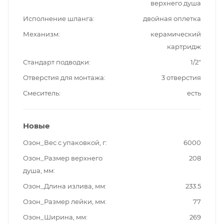
верхнего душа
Исполнение шланга
двойная оплетка
Механизм
керамический
картридж
Стандарт подводки
1/2"
Отверстия для монтажа
3 отверстия
Смеситель
есть
Новые
Озон_Вес с упаковкой, г
6000
Озон_Размер верхнего
208
душа, мм
Озон_Длина излива, мм
233.5
Озон_Размер лейки, мм
77
Озон_Ширина, мм
269