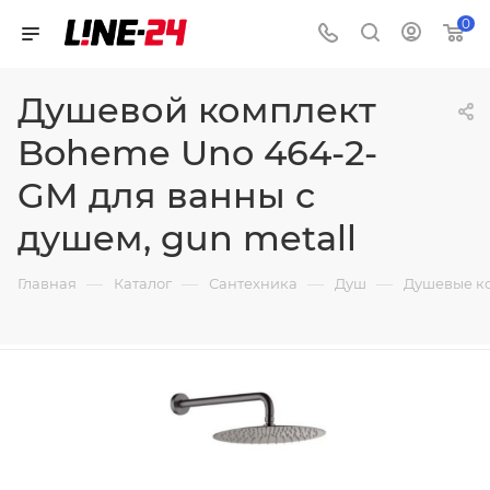
0
Душевой комплект
Boheme Uno 464-2-
GM для ванны с
душем, gun metall
—
—
—
—
Главная
Каталог
Сантехника
Душ
Душевые к