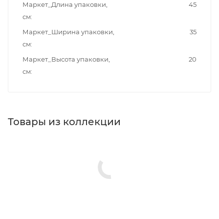
Маркет_Длина упаковки,
45
см
Маркет_Ширина упаковки,
35
см
Маркет_Высота упаковки,
20
см
Товары из коллекции
Душевые гарнитуры
Панели для ванн
Зеркала
Шторки на ванну
Ножки/каркасы для ванн
Душевые двери
Душевые уголки
Минимальная цена
1380.00