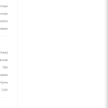
углая
нная
олото
овая
нтаж)
жное
150
овая
атунь
1,00