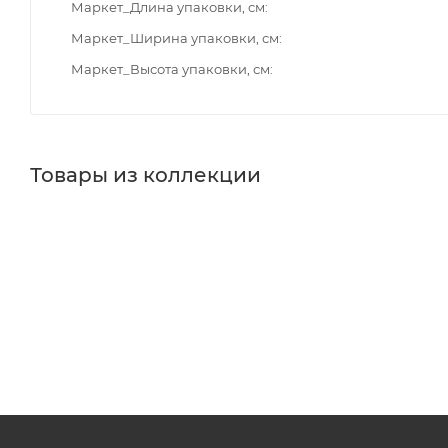
Маркет_Длина упаковки, см
Маркет_Ширина упаковки, см
Маркет_Высота упаковки, см
Товары из коллекции
Душевые гарнитуры
Панели для ванн
Зеркала
Што
Душевые уголки
Минимальная цена
1380.00
В наличии
Да
Реквизиты
Душ, Товар, 00-011759760