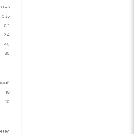
0.45
0.35
0.2
2.4
40
30
нный
18
10
шевая