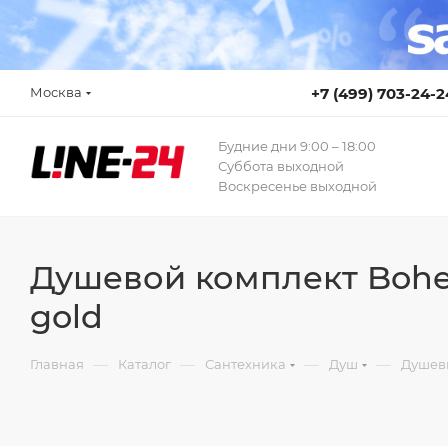
Москва
+7 (499) 703-24-2
Будние дни 9:00 – 18:00
Суббота выходной
Воскресенье выходной
Душевой комплект Bohe
gold
—
—
—
—
Главная
Каталог
Сантехника
Душ
Душев