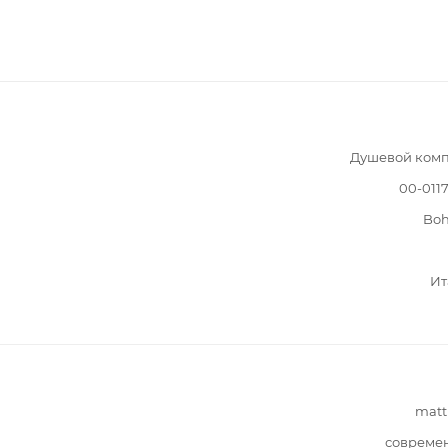
Душевой комп
00-011
Bo
Ит
matt
совреме