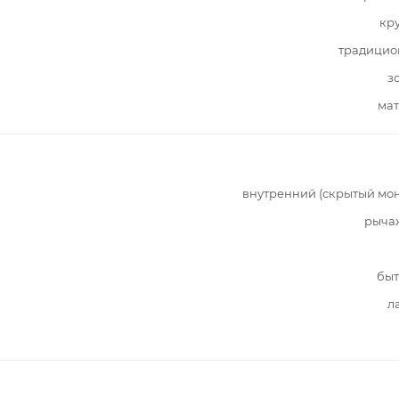
кр
традицио
з
мат
внутренний (скрытый мо
рыча
быт
л