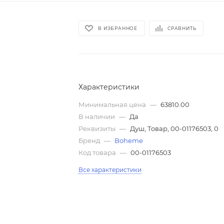
В ИЗБРАННОЕ
СРАВНИТЬ
Характеристики
Минимальная цена
—
63810.00
В наличии
—
Да
Реквизиты
—
Душ, Товар, 00-01176503, 0
Бренд
—
Boheme
Код товара
—
00-01176503
Все характеристики