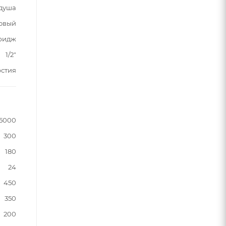
 душа
овый
ридж
1/2"
рстия
5000
300
180
24
450
350
200