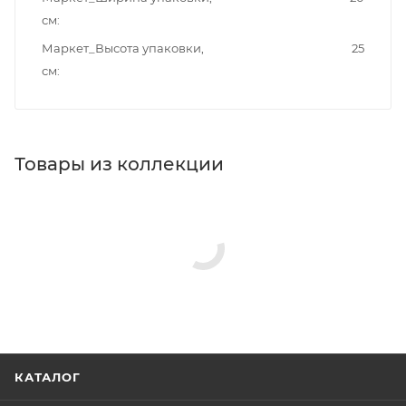
см
Маркет_Высота упаковки,
25
см
Товары из коллекции
Гигиенические души
Душевые комплекты
Душевые стойки
Минимальная цена
26304.00
В наличии
Да
Реквизиты
Душ, Товар, 00-011788830