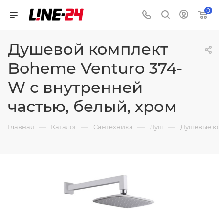
0
Душевой комплект
Boheme Venturo 374-
W с внутренней
частью, белый, хром
—
—
—
—
Главная
Каталог
Сантехника
Душ
Душевые к