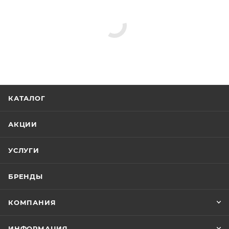
Гигиенические души
Душевые комплекты
Душевые стойки
Реквизиты
Душ, Товар, 00-012221220
Бренд
D&K
Код товара
00-01222122
Серия
Bayern.Liszt
Страна
Германия
Гарантия
5 лет
Тип товара
Гигиенический душ
Стиль