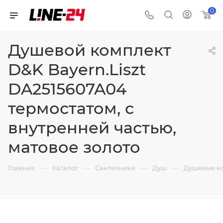
0
Душевой комплект
D&K Bayern.Liszt
DA2515607A04
термостатом, с
внутренней частью,
матовое золото
—
—
—
—
Главная
Каталог
Сантехника
Душ
Душевые к