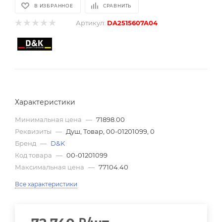
В ИЗБРАННОЕ
СРАВНИТЬ
Артикул:
DA2515607A04
Характеристики
Минимальная цена
—
71898.00
Реквизиты
—
Душ, Товар, 00-01201099, 0
Бренд
—
D&K
Код товара
—
00-01201099
Максимальная цена
—
77104.40
Все характеристики