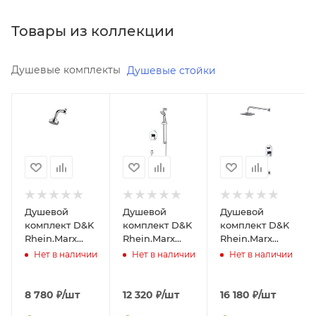
Товары из коллекции
Душевые комплекты
Душевые стойки
Минимальная
Минимальная
Минимальная
цена
цена
цена
8371.50
12177.00
15993.00
Реквизиты
Реквизиты
Реквизиты
Душ,
Душ,
Душ,
Товар,
Товар,
Товар,
00-
00-
00-
Душевой
Душевой
Душевой
011429150
011429160
011470250
комплект D&K
комплект D&K
комплект D&K
Rhein.Marx
Rhein.Marx
Rhein.Marx
Бренд
Бренд
Бренд
DA1395101 с
DA1395201 с
DA1395801 с
Нет в наличии
Нет в наличии
Нет в наличии
D&K
D&K
D&K
внутренней
внутренней
внутренней
частью
частью
частью
Код
Код
Код
товара
товара
товара
8 780
₽
/шт
12 320
₽
/шт
16 180
₽
/шт
00-
00-
00-