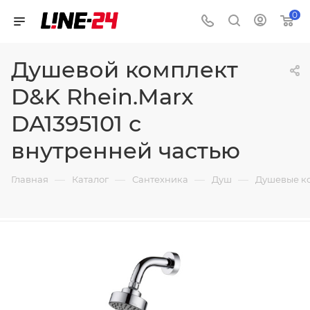
0
Душевой комплект
D&K Rhein.Marx
DA1395101 с
внутренней частью
—
—
—
—
Главная
Каталог
Сантехника
Душ
Душевые к