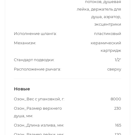
потоков, душевая
лейка, держатель для
душа, аэратор,
эксцентрики
Исполнение шланга
пластиковый
Механизм
керамический
картридж
Стандарт подводки
1/2"
Расположение рычага
сверху
Новые
Озон_Вес с упаковкой, г
8000
Озон_Размер верхнего
230
душа, мм
Озон_Длина излива, мм
165
Озон_Размер лейки, мм
120