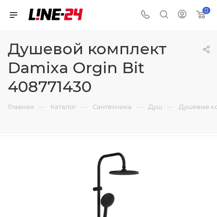
0
Душевой комплект
Damixa Orgin Bit
408771430
—
—
—
—
Главная
Каталог
Сантехника
Душ
Душевые к