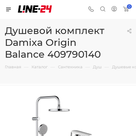
0
Душевой комплект
Damixa Origin
Balance 409790140
—
—
—
—
Главная
Каталог
Сантехника
Душ
Душевые к