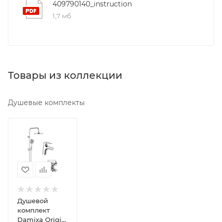
409790140_instruction
1,7 мб
Товары из коллекции
Душевые комплекты
Минимальная
цена
24014.00
Реквизиты
Душ,
Товар,
00-
Душевой
01107940,
комплект
8
Damixa Origin