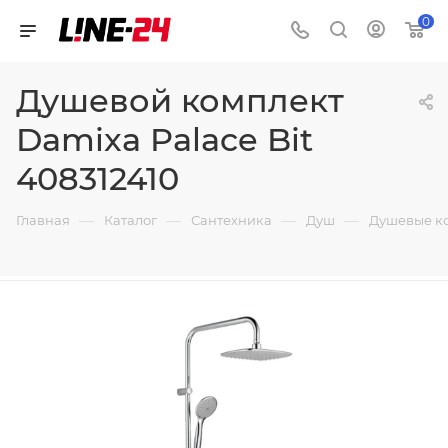
0
Душевой комплект
Damixa Palace Bit
408312410
—
—
—
—
Главная
Каталог
Сантехника
Душ
Душевые к