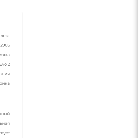
лект
32905
mixa
Evo 2
ания
тойка
нный
льная
твует