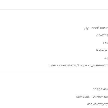
Душевой комп
00-011
Da
Palace 
Д
5 лет - смеситель, 2 года - душевая с
совреме
круглая, прямоуго
излив отсутс