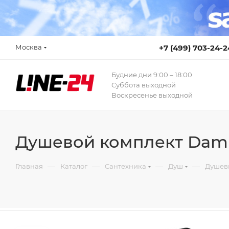
Москва
+7 (499) 703-24-2
Будние дни 9:00 – 18:00
Суббота выходной
Воскресенье выходной
Душевой комплект Damix
—
—
—
—
Главная
Каталог
Сантехника
Душ
Душев