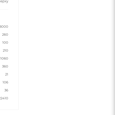
верху
8000
260
100
210
1060
360
21
106
36
22410