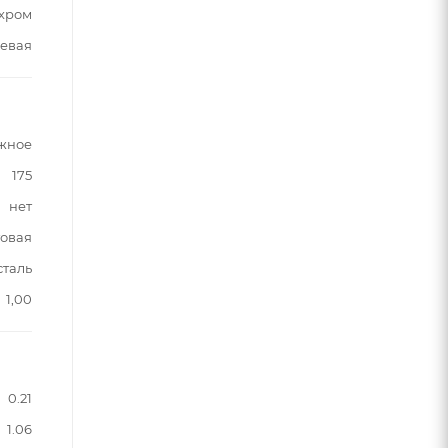
хром
евая
жное
175
нет
овая
сталь
1,00
0.21
1.06