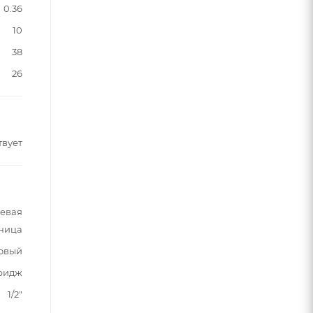
0.36
10
38
26
твует
шевая
ьница
овый
ридж
1/2"