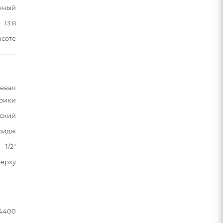
нный
13.8
ысоте
шевая
трики
ский
ридж
1/2"
верху
4400