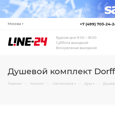
Москва
+7 (499) 703-24-2
Будние дни 9:00 – 18:00
Суббота выходной
Воскресенье выходной
Душевой комплект Dorff
—
—
—
—
Главная
Каталог
Сантехника
Душ
Душев