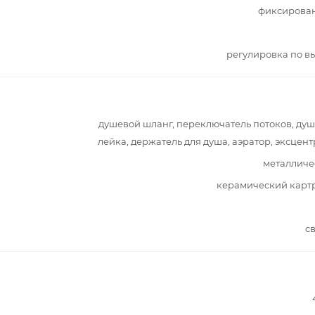
фиксирова
регулировка по в
душевой шланг, переключатель потоков, ду
лейка, держатель для душа, аэратор, эксцен
металличе
керамический карт
с