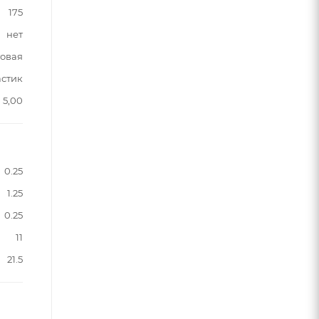
175
нет
овая
астик
5,00
0.25
1.25
0.25
11
21.5