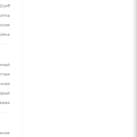
Dorff
orma
ссия
тойка
нный
углая
нная
серый
евая
жное