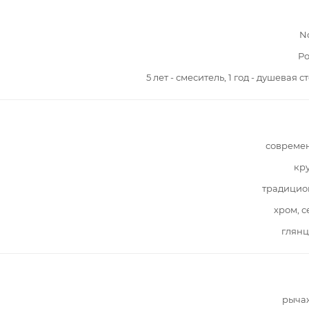
N
Ро
5 лет - смеситель, 1 год - душевая с
совреме
кр
традицио
хром, 
глянц
рыча