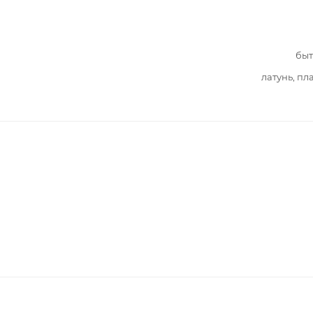
быт
латунь, пл