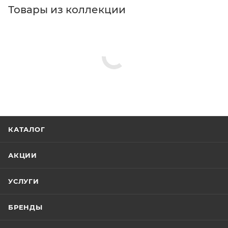
Товары из коллекции
Светильники
Душевые гарнитуры
Душевые стойки
Тумба под раковину
Душевые комплекты
Зеркальные шкафы
Комплекты мебели
Шкафы-пеналы
Чугунные ванны
Минимальная цена
2415.00
В наличии
Да
Реквизиты
Комплекты мебели, Товар, 00-011520380
Бренд
Dreja
Код товара
00-01152038