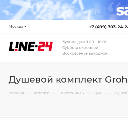
Москва
+7 (499) 703-24-2
Будние дни 9:00 – 18:00
Суббота выходной
Воскресенье выходной
Душевой комплект Grohe
—
—
—
—
Главная
Каталог
Сантехника
Душ
Душев