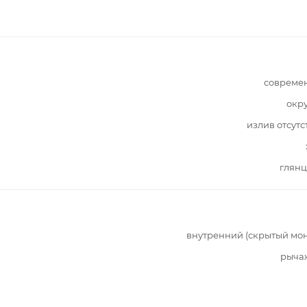
совреме
окр
излив отсутс
глянц
внутренний (скрытый мо
рыча