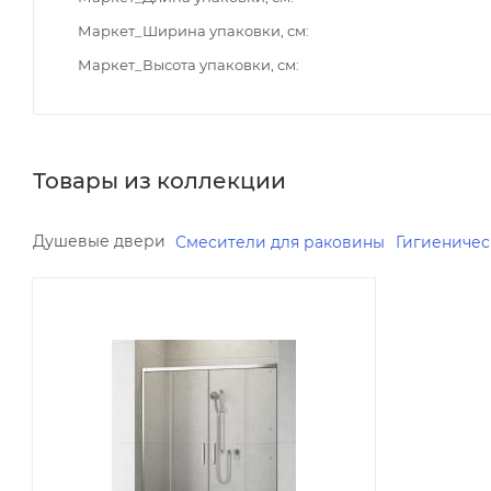
Маркет_Ширина упаковки, см
Маркет_Высота упаковки, см
Товары из коллекции
Душевые двери
Смесители для раковины
Гигиениче
Реквизиты
Уголки ограждение,
паддоны, Товар, 00-
011778560
Бренд
Radaway
Код товара