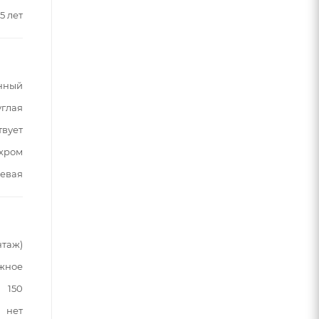
5 лет
нный
углая
твует
хром
евая
нтаж)
жное
150
нет