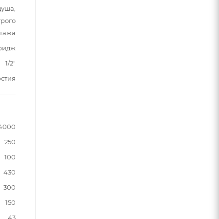
душа,
трого
тажа
ридж
1/2"
рстия
4000
250
100
430
300
150
43