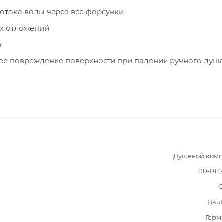
отока воды через все форсунки
ых отложений
н
ее повреждение поверхности при падении ручного душ
Душевой комп
00-011
G
Bau
Герм