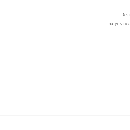
быт
латунь, пл