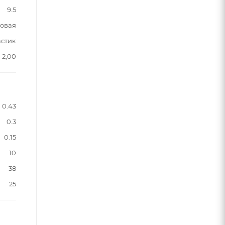
9.5
овая
астик
2,00
0.43
0.3
0.15
10
38
25