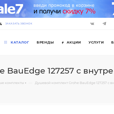
4
ЗАКАЗАТЬ ЗВОНОК
КАТАЛОГ
БРЕНДЫ
АКЦИИ
УСЛУГИ
Б
 BauEdge 127257 с внутр
—
ые комплекты
Душевой комплект Grohe BauEdge 127257 с в