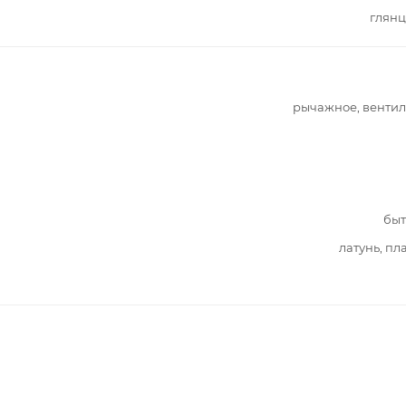
глянц
рычажное, венти
быт
латунь, пл