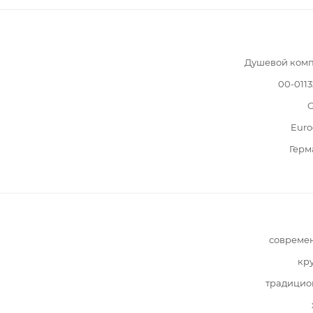
Душевой комп
00-011
G
Euro
Герм
совреме
кр
традицио