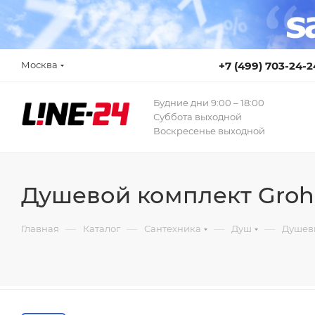
Москва
+7 (499) 703-24-2
Будние дни 9:00 – 18:00
Суббота выходной
Воскресенье выходной
Душевой комплект Grohe
—
—
—
—
Главная
Каталог
Сантехника
Душ
Душев