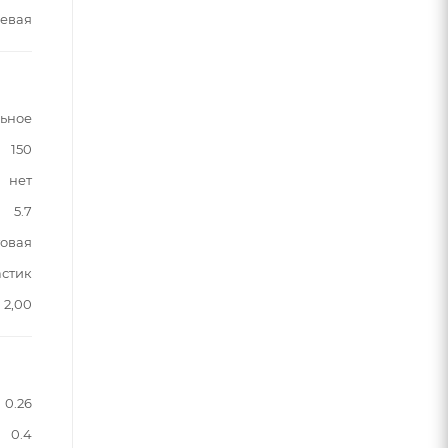
евая
льное
150
нет
5.7
овая
астик
2,00
0.26
0.4