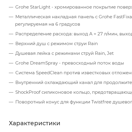
Grohe StarLight - хромированное покрытие повер
Металлическая накладная панель с Grohe FastFixa
регулируемая на 6 градусов
Распределение расхода: выход A = 27 л/мин, выход
Верхний душ с режимом струи Rain
Душевая лейка с режимами струй Rain, Jet
Grohe DreamSpray - превосходный поток воды
Система SpeedClean против известковых отложе
Внутренний охлаждающий канал для продолжите
ShockProof силиконовое кольцо, предотвращающ
Поворотный конус для функции Twistfree душево
Характеристики