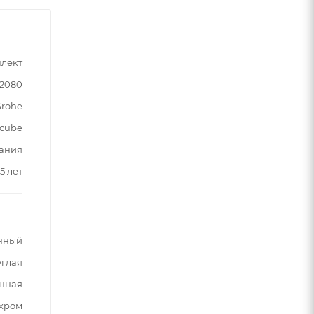
лект
32080
rohe
cube
ания
5 лет
нный
углая
нная
хром