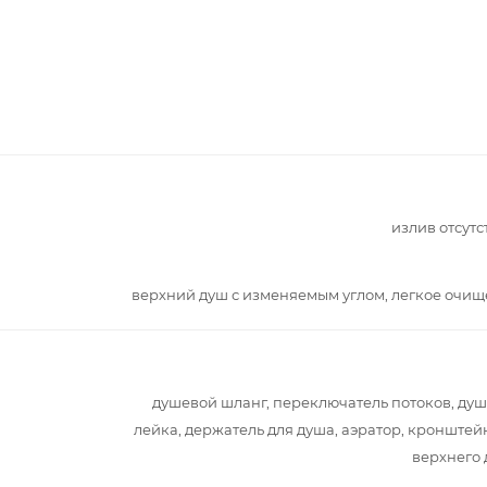
излив отсутс
верхний душ с изменяемым углом, легкое очи
душевой шланг, переключатель потоков, ду
лейка, держатель для душа, аэратор, кронштей
верхнего