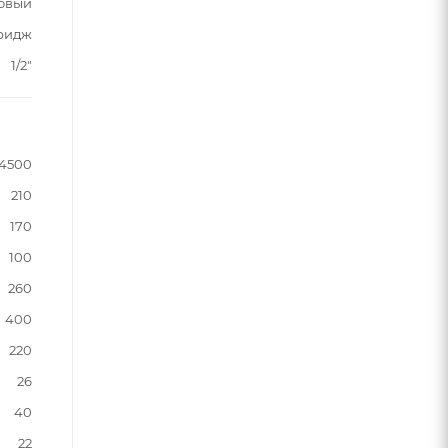
овый
ридж
1/2"
4500
210
170
100
260
400
220
26
40
22