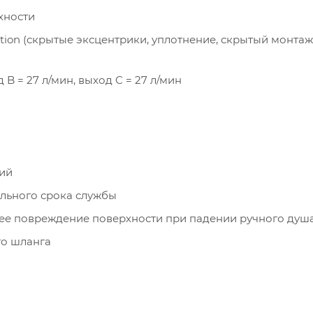
хности
tion (скрытые эксцентрики, уплотнение, скрытый монтаж)
 B = 27 л/мин, выход C = 27 л/мин
ний
льного срока службы
ее повреждение поверхности при падении ручного душ
го шланга