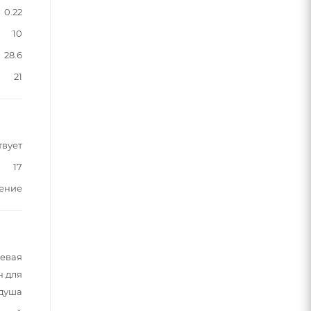
0.22
10
28.6
21
твует
17
щение
шевая
н для
 душа