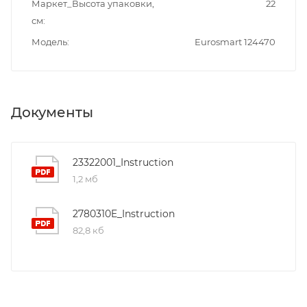
Маркет_Высота упаковки,
22
см
Модель
Eurosmart 124470
Документы
23322001_Instruction
1,2 мб
2780310E_Instruction
82,8 кб