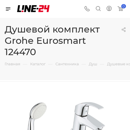
0
Душевой комплект
Grohe Eurosmart
124470
—
—
—
—
Главная
Каталог
Сантехника
Душ
Душевые к