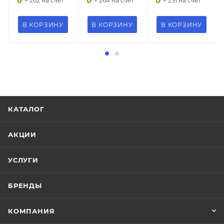
+ 262 на счет
+ 264 на счет
+ 291 на счет
00-
00-
00-
01132082
01132081
01169829
В КОРЗИНУ
В КОРЗИНУ
В КОРЗИНУ
Максимальная
Максимальная
Максимальная
цена
цена
цена
14747.16
14834.42
10000000000000.0
Серия
Серия
Серия
Eurosmart
Eurosmart
Eurosmart
Страна
Страна
Страна
Германия
Германия
Германия
КАТАЛОГ
Гарантия
Гарантия
Гарантия
5 лет
5 лет
5 лет
АКЦИИ
Озон_Вес
Озон_Вес
Озон_Вес
с
с
с
УСЛУГИ
упаковкой,
упаковкой,
упаковкой,
г
г
г
3800
3200
3200
БРЕНДЫ
Тип
Тип
Тип
товара
товара
товара
КОМПАНИЯ
Душевой
Душевой
Душевой