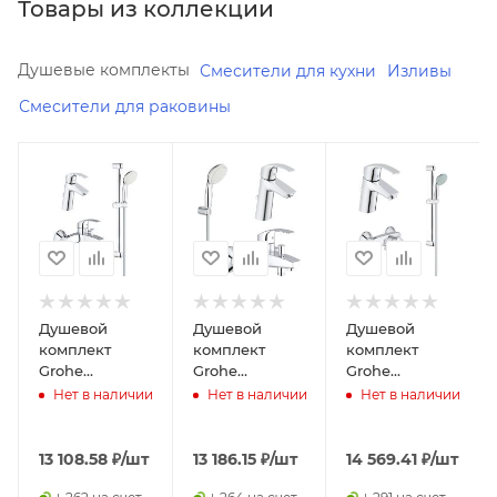
Товары из коллекции
Душевые комплекты
Смесители для кухни
Изливы
Смесители для раковины
Минимальная
Минимальная
Минимальная
цена
цена
цена
13108.58
13186.15
14028.74
Реквизиты
Реквизиты
Реквизиты
Душ,
Душ,
Душ,
Товар,
Товар,
Товар,
00-
00-
00-
Душевой
Душевой
Душевой
01132082,
01132081,
01169829,
комплект
комплект
комплект
3.8
3.2
3.2
Grohe
Grohe
Grohe
Eurosmart
Eurosmart
Eurosmart
Нет в наличии
Нет в наличии
Нет в наличии
Бренд
Бренд
Бренд
124458
124470
123576
Grohe
Grohe
Grohe
Код
Код
Код
13 108.58
₽
/шт
13 186.15
₽
/шт
14 569.41
₽
/шт
товара
товара
товара