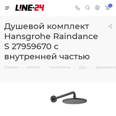
0
Душевой комплект
Hansgrohe Raindance
S 27959670 с
внутренней частью
—
—
—
—
Главная
Каталог
Сантехника
Душ
Душевые к