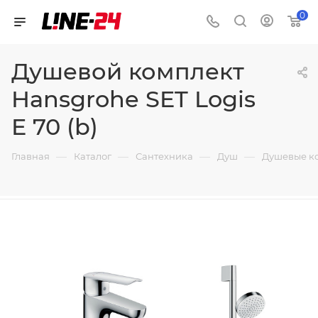
0
Душевой комплект
Hansgrohe SET Logis
E 70 (b)
—
—
—
—
Главная
Каталог
Сантехника
Душ
Душевые к