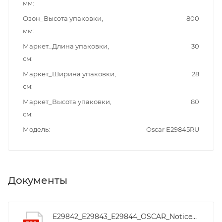
мм
Озон_Высота упаковки,
800
мм
Маркет_Длина упаковки,
30
см
Маркет_Ширина упаковки,
28
см
Маркет_Высота упаковки,
80
см
Модель
Oscar E29845RU
Документы
E29842_E29843_E29844_OSCAR_Notice_installation_v1