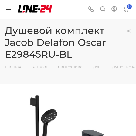
0
Душевой комплект
Jacob Delafon Oscar
E29845RU-BL
—
—
—
—
Главная
Каталог
Сантехника
Душ
Душевые к