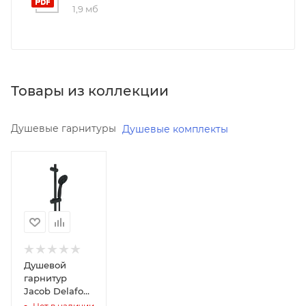
1,9 мб
Товары из коллекции
Душевые гарнитуры
Душевые комплекты
Минимальная
цена
19665.78
Реквизиты
Душ,
Товар,
00-
Душевой
01165129,
гарнитур
2.5
Jacob Delafon
Oscar E29848-