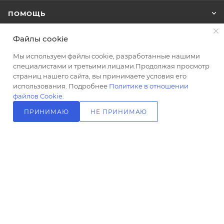
гарнитур
ПОМОЩЬ
Стиль
современный
Файлы cookie
Цвет
ПОДПИСАТЬСЯ НА РАССЫЛКУ
черный
Мы используем файлы cookie, разработанные нашими
специалистами и третьими лицами.Продолжая просмотр
Ширина,
страниц нашего сайта, вы принимаете условия его
см
+7 (499) 703-24-24
ЗАКАЗАТЬ ЗВОНОК
использования. Подробнее
Политике в отношении
27
файлов Cookie
.
info@l-24.ru
Высота,
ПРИНИМАЮ
НЕ ПРИНИМАЮ
см
В КОРЗИНУ
125481 г. Москва, ул. Свободы, д.
60.5
91к2
Материал
латунь,
пластик
Форма
круглая
Озон_Размер
2026 © Интернет магазин сантехники в Москве l-24.ru
лейки, мм
105