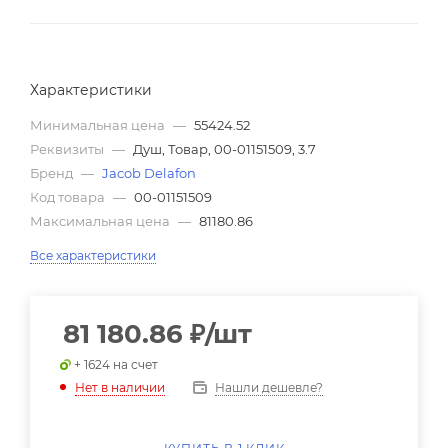
Характеристики
Минимальная цена
—
55424.52
Реквизиты
—
Душ, Товар, 00-01151509, 3.7
Бренд
—
Jacob Delafon
Код товара
—
00-01151509
Максимальная цена
—
81180.86
Все характеристики
81 180.86
₽
/шт
+ 1624 на счет
Нашли дешевле?
Нет в наличии