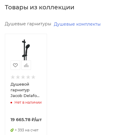
Товары из коллекции
Душевые гарнитуры
Душевые комплекты
Минимальная
цена
19665.78
Реквизиты
Душ,
Товар,
00-
Душевой
01165129,
гарнитур
2.5
Jacob Delafon
Oscar E29848-
Нет в наличии
Бренд
BL
Jacob
Delafon
19 665.78
₽
/шт
Код
+ 393 на счет
товара