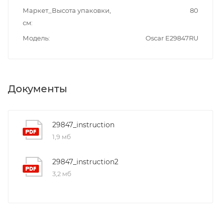
Маркет_Высота упаковки,
80
см
Модель
Oscar E29847RU
Документы
29847_instruction
1,9 мб
29847_instruction2
3,2 мб