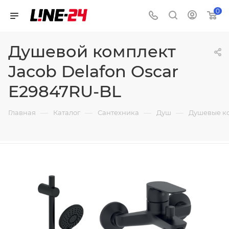
0
Душевой комплект
Jacob Delafon Oscar
E29847RU-BL
—
—
—
—
Главная
Каталог
Сантехника
Душ
Душевые к