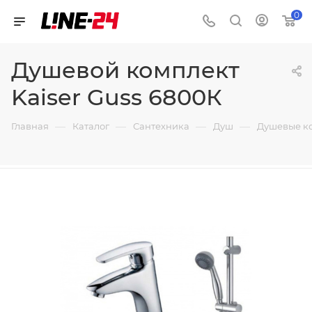
0
Душевой комплект
Kaiser Guss 6800К
—
—
—
—
Главная
Каталог
Сантехника
Душ
Душевые к