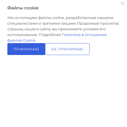
хром
Файлы cookie
Озон_Размер
ПОДПИСАТЬСЯ НА РАССЫЛКУ
Мы используем файлы cookie, разработанные нашими
верхнего
специалистами и третьими лицами.Продолжая просмотр
душа, мм
страниц нашего сайта, вы принимаете условия его
250
+7 (499) 703-24-24
ЗАКАЗАТЬ ЗВОНОК
использования. Подробнее
Политике в отношении
Ширина,
файлов Cookie
.
info@l-24.ru
см
ПРИНИМАЮ
НЕ ПРИНИМАЮ
25
В КОРЗИНУ
125481 г. Москва, ул. Свободы, д.
Глубина,
91к2
см
56.1
Управление
рычажное
Высота,
см
2026 © Интернет магазин сантехники в Москве l-24.ru
165
Материал
латунь