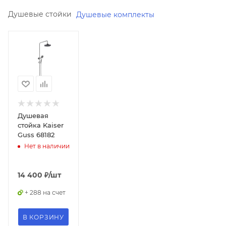
Душевые стойки
Душевые комплекты
Минимальная
цена
14400.00
Реквизиты
Душ,
Товар,
00-
Душевая
011471990
стойка Kaiser
Guss 68182
Бренд
Нет в наличии
KAISER
Код
товара
14 400
₽
/шт
00-
+ 288 на счет
01147199
Максимальная
В КОРЗИНУ
цена