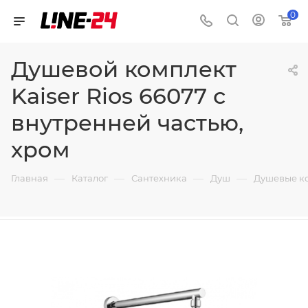
0
Душевой комплект
Kaiser Rios 66077 с
внутренней частью,
хром
—
—
—
—
Главная
Каталог
Сантехника
Душ
Душевые к