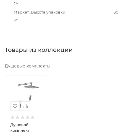
см
Маркет_Высота упаковки,
30
см
Товары из коллекции
Душевые комплекты
Минимальная
цена
20960.00
Реквизиты
Душ,
Товар,
00-
Душевой
011472230
комплект