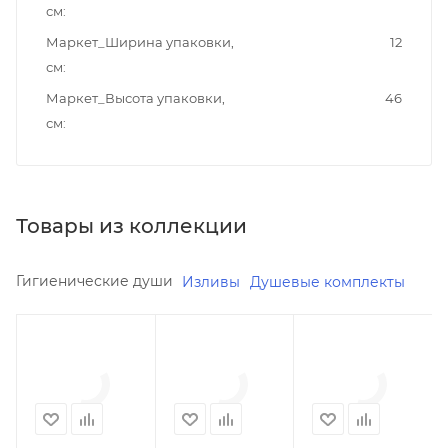
см
Маркет_Ширина упаковки,
12
см
Маркет_Высота упаковки,
46
см
Товары из коллекции
Гигиенические души
Изливы
Душевые комплекты
Минимальная
Минимальная
Минимальная
цена
цена
цена
7425.00
13564.80
14785.20
Реквизиты
В наличии
В наличии
Душ,
Да
Да