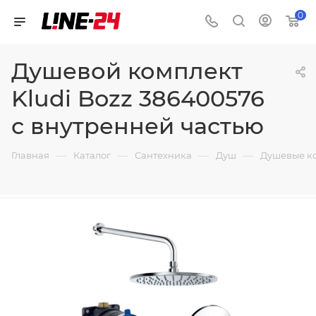
0
Душевой комплект
Kludi Bozz 386400576
с внутренней частью
—
—
—
—
Главная
Каталог
Сантехника
Душ
Душевые к