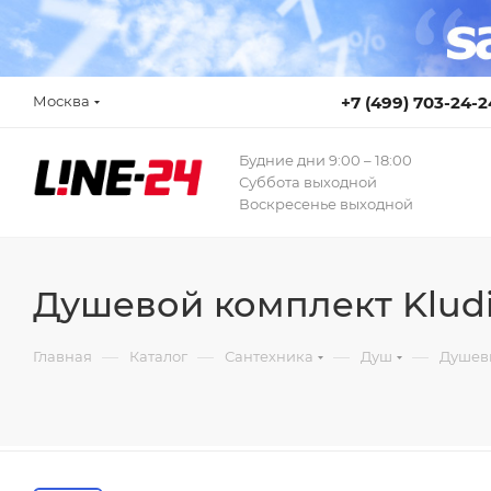
Москва
+7 (499) 703-24-2
Будние дни 9:00 – 18:00
Суббота выходной
Воскресенье выходной
Душевой комплект Kludi
—
—
—
—
Главная
Каталог
Сантехника
Душ
Душев