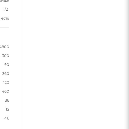
тридж
1/2"
есть
4800
300
90
360
120
460
36
12
46