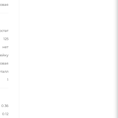
овая
остат
125
нет
лейку
овая
талл
1
0.36
0.12