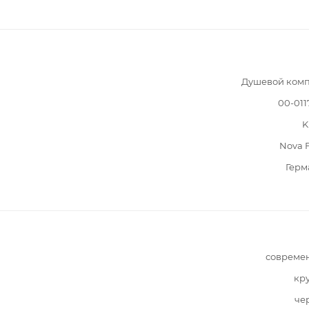
Душевой комп
00-011
K
Nova 
Герм
совреме
кр
че