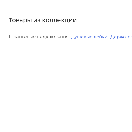
Товары из коллекции
Шланговые подключения
Душевые лейки
Держатели 
Реквизиты
Минимальна
Душ, Товар, 00-011863680
7410.00
Бренд
В наличии
KLUDI
Да
Код товара
Реквизиты
00-01186368
Душ, Товар
Серия
Бренд
Nova Fonte
KLUDI
Страна
Код товара
Германия
00-0118529
Гарантия
Максимальн