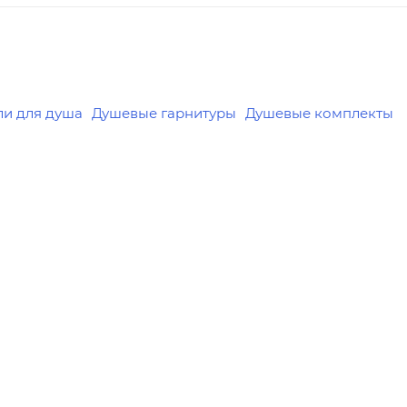
для душа
Душевые гарнитуры
Душевые комплекты
я цена
Минимальная цена
11772.00
Реквизиты
Душ, Товар, 00-011852980
Бренд
, 00-011853000
KLUDI
Код товара
00-01185298
Максимальная цена
8
10000000000000.00
ая цена
Серия