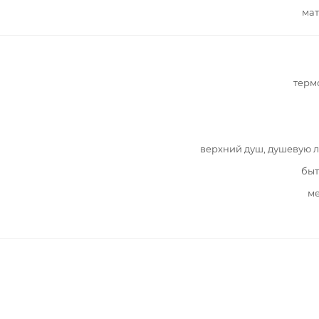
мат
терм
верхний душ, душевую 
быт
ме