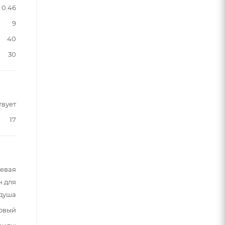
0.46
9
40
30
твует
17
шевая
н для
 душа
овый