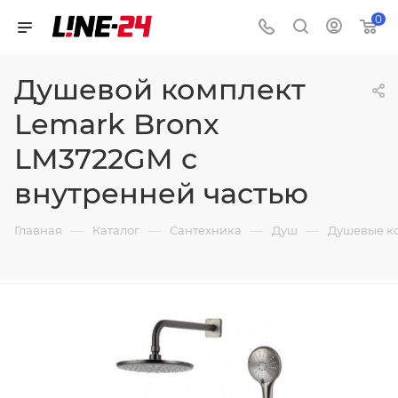
0
Душевой комплект
Lemark Bronx
LM3722GM с
внутренней частью
—
—
—
—
Главная
Каталог
Сантехника
Душ
Душевые к