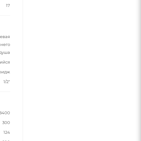
17
шевая
хнего
душа
ийся
тридж
1/2"
8400
300
124