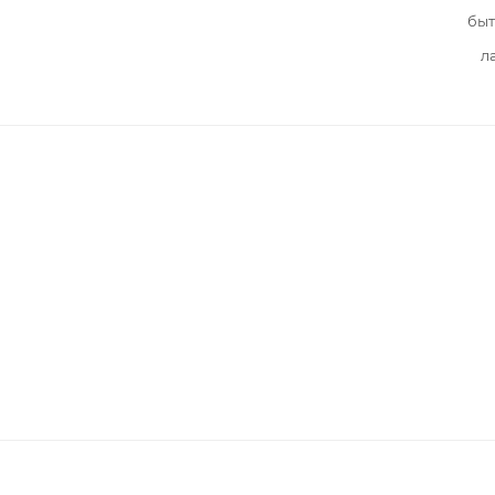
быт
л