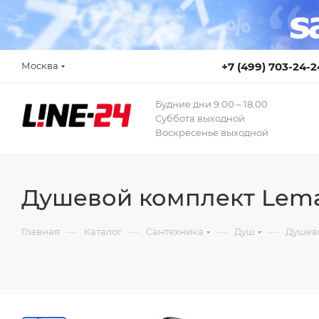
Москва
+7 (499) 703-24-2
Будние дни 9:00 – 18:00
Суббота выходной
Воскресенье выходной
Душевой комплект Lemar
—
—
—
—
Главная
Каталог
Сантехника
Душ
Душев