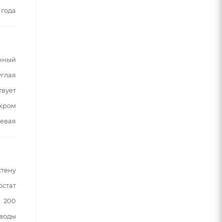
 года
нный
углая
твует
хром
евая
стену
остат
200
 воды