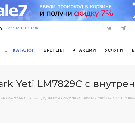
4
ЗАКАЗАТЬ ЗВОНОК
КАТАЛОГ
БРЕНДЫ
АКЦИИ
УСЛУГИ
Б
k Yeti LM7829C с внутре
—
ые комплекты
Душевой комплект Lemark Yeti LM7829C с вн