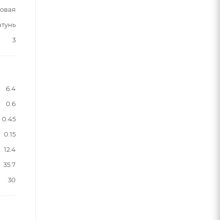
овая
атунь
3
6.4
0.6
0.45
0.15
12.4
35.7
30