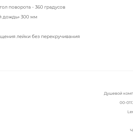
л поворота - 360 градусов
й дождь» 300 мм
ращения лейки без перекручивания
Душевой комп
00-011
Le
Ч