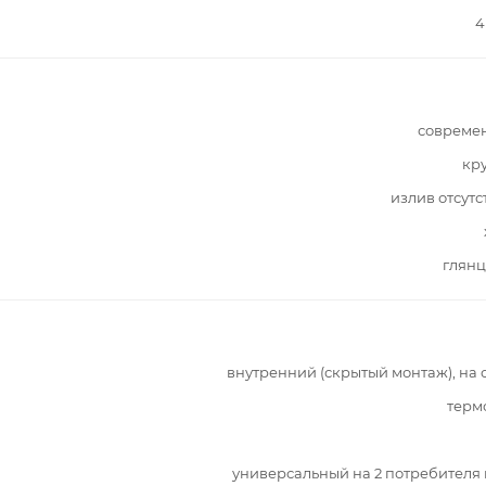
4
совреме
кр
излив отсутс
глянц
внутренний (скрытый монтаж), на 
терм
универсальный на 2 потребителя