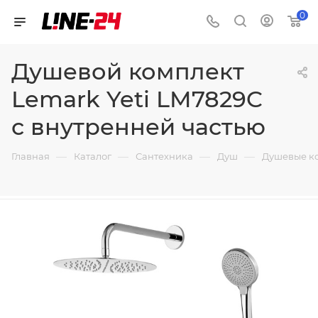
0
Душевой комплект
Lemark Yeti LM7829C
с внутренней частью
—
—
—
—
Главная
Каталог
Сантехника
Душ
Душевые к