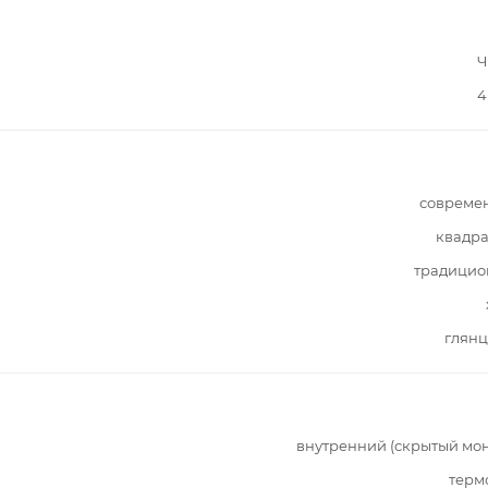
Ч
4
совреме
квадра
традицио
глянц
внутренний (скрытый мо
терм