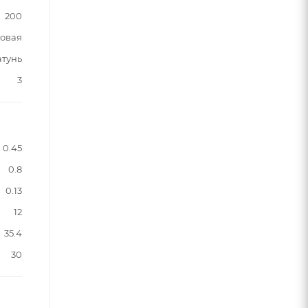
200
овая
атунь
3
0.45
0.8
0.13
12
35.4
30