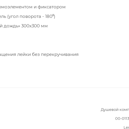
ермоэлементом и фиксатором
(угол поворота - 180⁰)
й дождь» 300x300 мм
ращения лейки без перекручивания
Душевой комп
00-011
Le