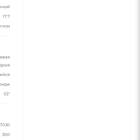
нный
17.7
углом
шевая
 душа
щийся
тридж
1/2"
7030
300