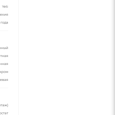
Yeti
ехия
 года
нный
тная
нная
хром
евая
нтаж)
остат