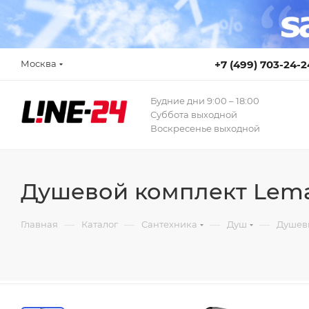
Москва
+7 (499) 703-24-2
Будние дни 9:00 – 18:00
Суббота выходной
Воскресенье выходной
Душевой комплект Lemar
—
—
—
—
Главная
Каталог
Сантехника
Душ
Душев