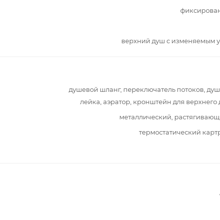
фиксирова
верхний душ с изменяемым 
душевой шланг, переключатель потоков, ду
лейка, аэратор, кронштейн для верхнего
металлический, растягиваю
термостатический кар