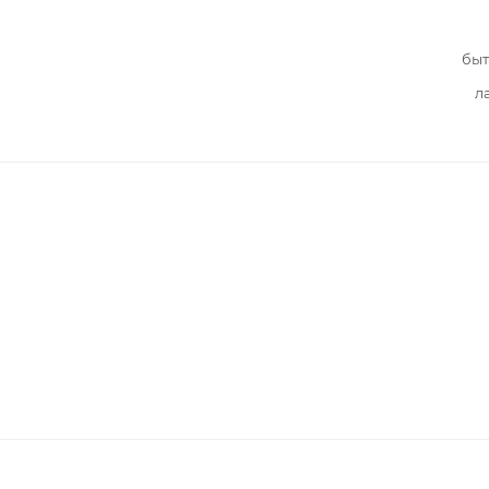
быт
л