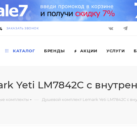
4
ЗАКАЗАТЬ ЗВОНОК
КАТАЛОГ
БРЕНДЫ
АКЦИИ
УСЛУГИ
Б
k Yeti LM7842С с внутре
—
ые комплекты
Душевой комплект Lemark Yeti LM7842С с вн