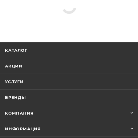
Душевые шланги
Душевые лейки
Изливы
Верхние души
Душевые штанги
Array
Душевые поддоны
Реквизиты
Комплекты мебели, Товар, 00-012289790
Бренд
Aquanet
Код товара
00-01228979
Серия
Nova
Страна
Россия
Гарантия
1 год
Тип товара