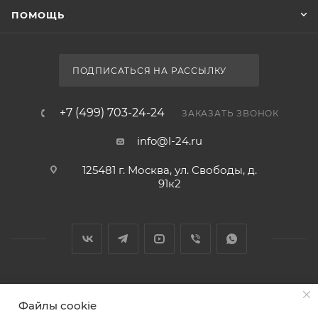
Ножки для мебели
Цвет
черный
Стиль
Ножки Aquanet Nova 200 мм, черный матовый, 2 шт
современный
Нет в наличии
Ширина, см
10
Глубина, см
7
Высота, см
20
Состав комплекта
ножки для мебели
КАТАЛОГ
Базовая единица
шт
АКЦИИ
Ставки налогов
20
УСЛУГИ
Файлы cookie
Область применения