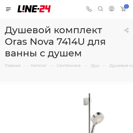
0
Душевой комплект
Oras Nova 7414U для
ванны с душем
—
—
—
—
Главная
Каталог
Сантехника
Душ
Душевые к