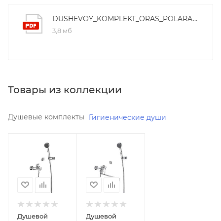
DUSHEVOY_KOMPLEKT_ORAS_POLARA_1447Y
3,8 мб
Товары из коллекции
Душевые комплекты
Гигиенические души
Минимальная
Минимальная
цена
цена
10082.18
27944.16
Реквизиты
Реквизиты
Душ,
Душ,
Товар,
Товар,
00-
00-
Душевой
Душевой