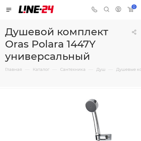
0
Душевой комплект
Oras Polara 1447Y
универсальный
—
—
—
—
Главная
Каталог
Сантехника
Душ
Душевые к