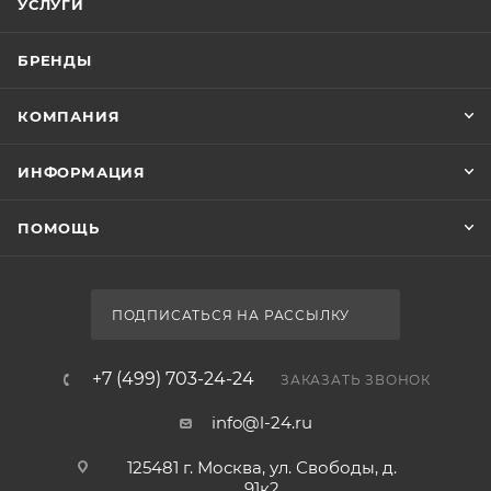
Light
Страна
Россия
Гарантия
1 год
Тип товара
Экран для ванны
Стиль
современный
Ширина, см
Экран Aquanet Light 262976 160
52.7
Нет в наличии
Глубина, см
3.5
Форма
прямоугольная
Базовая единица
шт
Ставки налогов