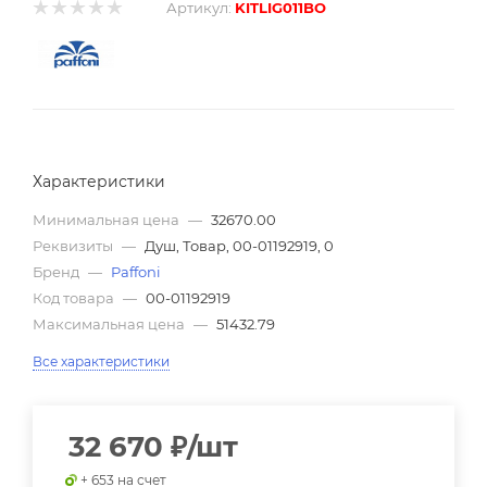
Артикул:
KITLIG011BO
Характеристики
Минимальная цена
—
32670.00
Реквизиты
—
Душ, Товар, 00-01192919, 0
Бренд
—
Paffoni
Код товара
—
00-01192919
Максимальная цена
—
51432.79
Все характеристики
32 670
₽
/шт
+ 653 на счет