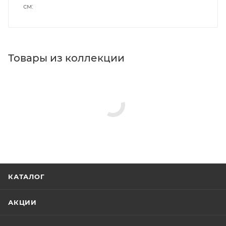
см
Товары из коллекции
Панели для ванн
Акриловые ванны
Зеркала
Изливы
Ножки/каркасы для ванн
Гигиенические души
Душевые комплекты
Реквизиты
Ванны, Товар, 00-012289310
Бренд
Aquanet
Код товара
00-01228931
Серия