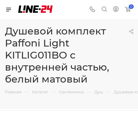
0
Душевой комплект
Paffoni Light
KITLIG011BO с
внутренней частью,
белый матовый
—
—
—
—
Главная
Каталог
Сантехника
Душ
Душевые к