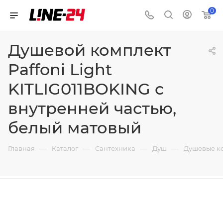
0
Душевой комплект
Paffoni Light
KITLIG011BOKING с
внутренней частью,
белый матовый
—
—
—
—
Главная
Каталог
Сантехника
Душ
Душевые к