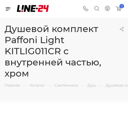
0
Душевой комплект
Paffoni Light
KITLIG011CR с
внутренней частью,
хром
—
—
—
—
Главная
Каталог
Сантехника
Душ
Душевые к