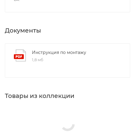
Документы
Инструкция по монтажу
1,8 мб
Товары из коллекции
Панели для ванн
Акриловые ванны
Зеркала
Изливы
Ножки/каркасы для ванн
Гигиенические души
Душевые комплекты