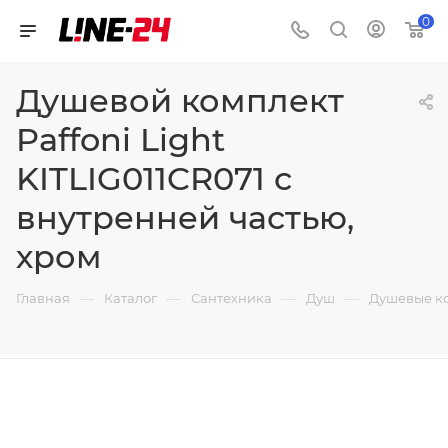
0
Душевой комплект
Paffoni Light
KITLIG011CR071 с
внутренней частью,
хром
—
—
—
—
Главная
Каталог
Сантехника
Душ
Душевые к