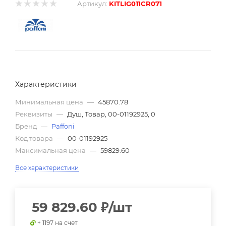
Артикул:
KITLIG011CR071
Характеристики
Минимальная цена
—
45870.78
Реквизиты
—
Душ, Товар, 00-01192925, 0
Бренд
—
Paffoni
Код товара
—
00-01192925
Максимальная цена
—
59829.60
Все характеристики
59 829.60
₽
/шт
+ 1197 на счет