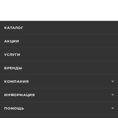
Реквизиты
Ванны, Товар, 00-012289310
Бренд
Aquanet
Код товара
00-01228931
Серия
Light
Страна
Россия
Гарантия
1 год
Тип товара
Экран для ванны
Стиль
современный
Ширина, см