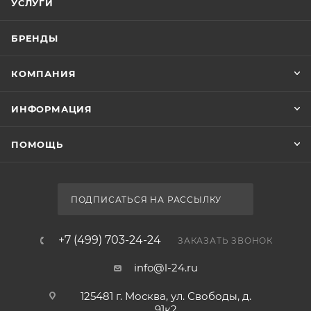
Light
Страна
Россия
Гарантия
1 год
Тип товара
Экран для ванны
Стиль
современный
Ширина, см
Экран Aquanet Light 262976 160
52.7
Нет в наличии
Глубина, см
3.5
Форма
прямоугольная
Базовая единица
шт
Ставки налогов