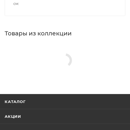
см
Товары из коллекции
Панели для ванн
Акриловые ванны
Зеркала
Изливы
Ножки/каркасы для ванн
Гигиенические души
Душевые комплекты
Реквизиты
Ванны, Товар, 00-012289310
Бренд
Aquanet
Код товара
00-01228931
Серия