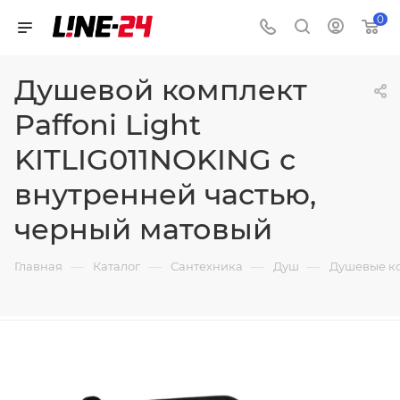
0
Душевой комплект
Paffoni Light
KITLIG011NOKING с
внутренней частью,
черный матовый
—
—
—
—
Главная
Каталог
Сантехника
Душ
Душевые к