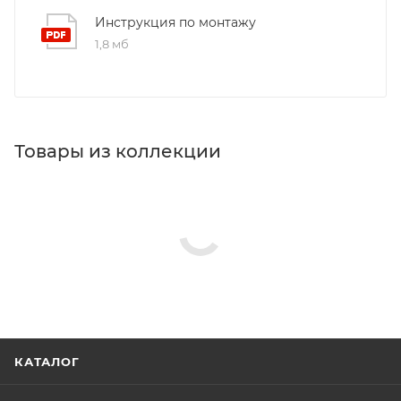
Инструкция по монтажу
1,8 мб
Товары из коллекции
Панели для ванн
Акриловые ванны
Зеркала
Изливы
Ножки/каркасы для ванн
Гигиенические души
Душевые комплекты
Реквизиты
Ванны,
Товар,
00-
012289310