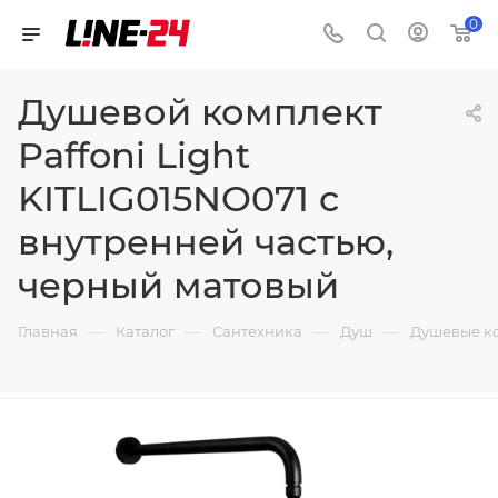
0
Душевой комплект
Paffoni Light
KITLIG015NO071 с
внутренней частью,
черный матовый
—
—
—
—
Главная
Каталог
Сантехника
Душ
Душевые к