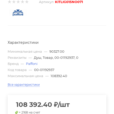
Артикул:
KITLIG015NO071
Характеристики
Минимальная цена
—
90327.00
Реквизиты
—
Душ, Товар, 00-01192937, 0
Бренд
—
Paffoni
Код товара
—
00-01192937
Максимальная цена
—
108392.40
Все характеристики
108 392.40
₽
/шт
+ 2168 на счет