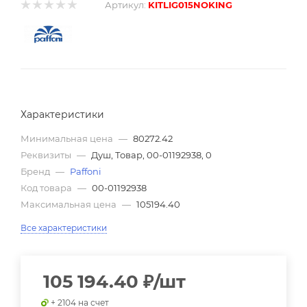
Артикул:
KITLIG015NOKING
Характеристики
Минимальная цена
—
80272.42
Реквизиты
—
Душ, Товар, 00-01192938, 0
Бренд
—
Paffoni
Код товара
—
00-01192938
Максимальная цена
—
105194.40
Все характеристики
105 194.40
₽
/шт
+ 2104 на счет