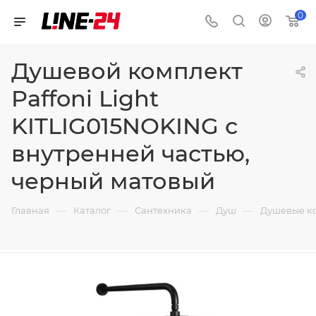
0
Душевой комплект
Paffoni Light
KITLIG015NOKING с
внутренней частью,
черный матовый
—
—
—
—
Главная
Каталог
Сантехника
Душ
Душевые к