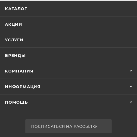
Бренд
Aquanet
Код товара
00-01228931
Серия
Light
Страна
Россия
Гарантия
1 год
Тип товара
Экран для ванны
Стиль
современный
Ширина, см
Экран Aquanet Light 262976 160
52.7
Нет в наличии
Глубина, см
3.5