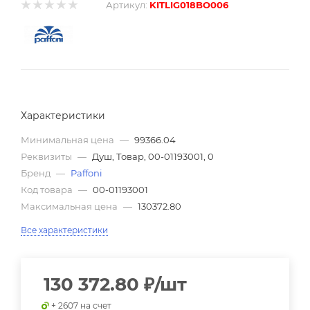
Артикул:
KITLIG018BO006
Характеристики
Минимальная цена
—
99366.04
Реквизиты
—
Душ, Товар, 00-01193001, 0
Бренд
—
Paffoni
Код товара
—
00-01193001
Максимальная цена
—
130372.80
Все характеристики
130 372.80
₽
/шт
+ 2607 на счет