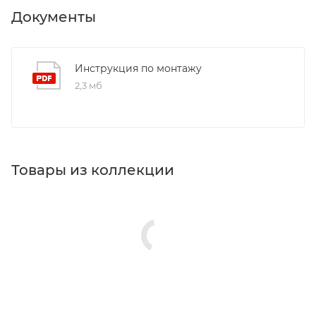
Документы
Инструкция по монтажу
2,3 мб
Товары из коллекции
Панели для ванн
Акриловые ванны
Зеркала
Изливы
Ножки/каркасы для ванн
Гигиенические души
Душевые комплекты
Реквизиты
Ванны, Товар, 00-012289310