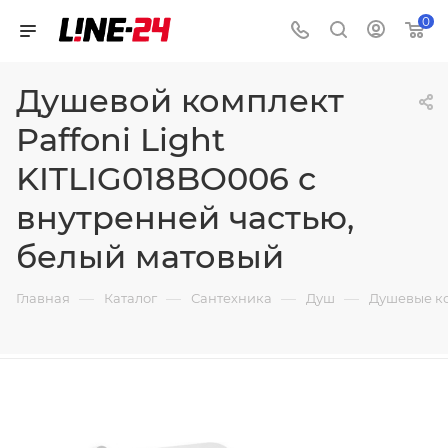
0
Душевой комплект
Paffoni Light
KITLIG018BO006 с
внутренней частью,
белый матовый
—
—
—
—
Главная
Каталог
Сантехника
Душ
Душевые к