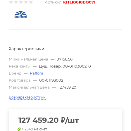
Артикул:
KITLIG018BO071
Характеристики
Минимальная цена
—
97156.56
Реквизиты
—
Душ, Товар, 00-01193002, 0
Бренд
—
Paffoni
Код товара
—
00-01193002
Максимальная цена
—
127459.20
Все характеристики
127 459.20
₽
/шт
+ 2549 на счет