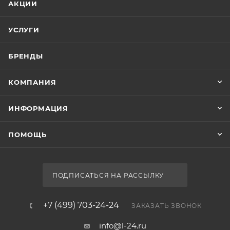
00-01228931
Серия
Light
Страна
Россия
Гарантия
1 год
Тип товара
Экран для ванны
Стиль
современный
Ширина, см
Экран Aquanet Light 262976 160
52.7
Нет в наличии
Глубина, см
3.5
Форма
прямоугольная