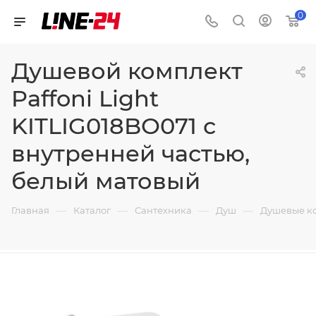
0
Душевой комплект
Paffoni Light
KITLIG018BO071 с
внутренней частью,
белый матовый
—
—
—
—
Главная
Каталог
Сантехника
Душ
Душевые к