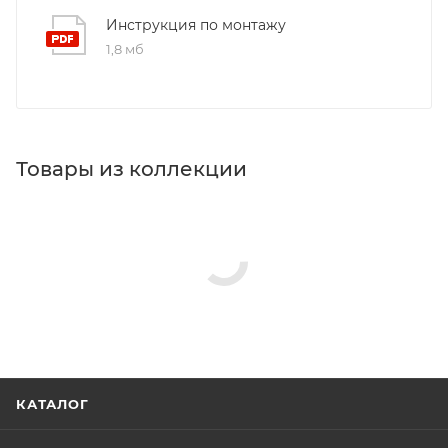
Инструкция по монтажу
1,8 мб
Товары из коллекции
Панели для ванн
Акриловые ванны
Зеркала
Изливы
Ножки/каркасы для ванн
Гигиенические души
Душевые комплекты
Реквизиты
Ванны, Товар, 00-012289310
Бренд
Aquanet
Код товара