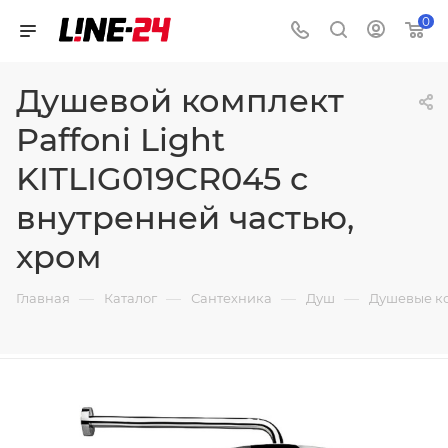
0
Душевой комплект
Paffoni Light
KITLIG019CR045 с
внутренней частью,
хром
—
—
—
—
Главная
Каталог
Сантехника
Душ
Душевые к