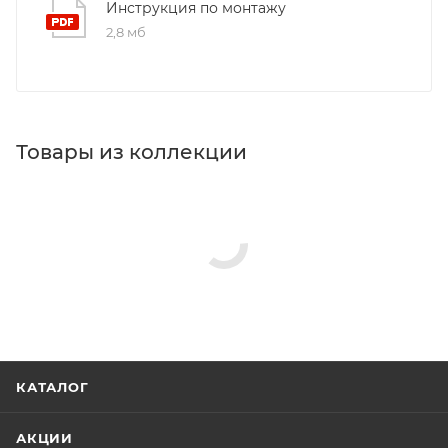
Инструкция по монтажу
2,8 мб
Товары из коллекции
Панели для ванн
Акриловые ванны
Зеркала
Изливы
Ножки/каркасы для ванн
Гигиенические души
Душевые комплекты
Реквизиты
Ванны, Товар, 00-012289310
Бренд
Aquanet
Код товара
00-01228931