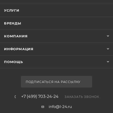
Серия
Light
Страна
Россия
Гарантия
1 год
Тип товара
Экран для ванны
Стиль
современный
Ширина, см
Экран Aquanet Light 262976 160
52.7
Нет в наличии
Глубина, см
3.5
Форма
прямоугольная
Базовая единица