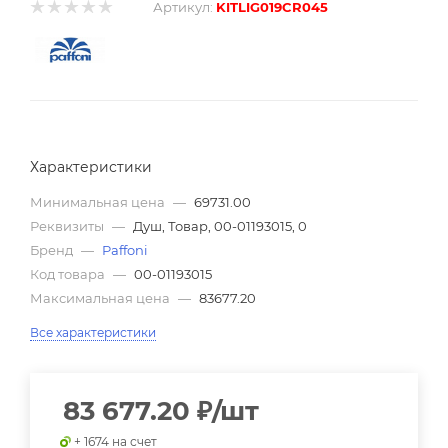
Артикул:
KITLIG019CR045
Характеристики
Минимальная цена
—
69731.00
Реквизиты
—
Душ, Товар, 00-01193015, 0
Бренд
—
Paffoni
Код товара
—
00-01193015
Максимальная цена
—
83677.20
Все характеристики
83 677.20
₽
/шт
+ 1674 на счет