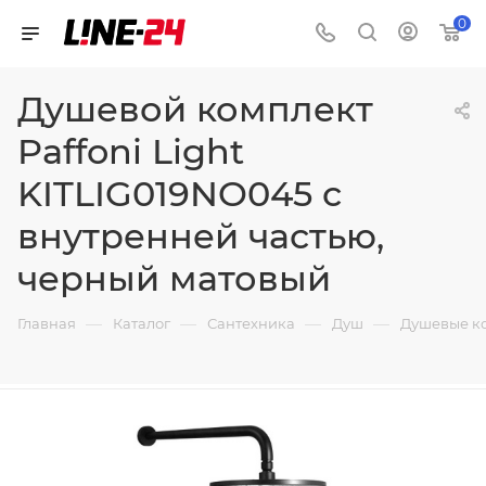
0
Душевой комплект
Paffoni Light
KITLIG019NO045 с
внутренней частью,
черный матовый
—
—
—
—
Главная
Каталог
Сантехника
Душ
Душевые к