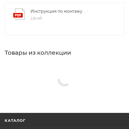
Инструкция по монтажу
2,8 мб
Товары из коллекции
Панели для ванн
Акриловые ванны
Зеркала
Изливы
Ножки/каркасы для ванн
Гигиенические души
Душевые комплекты
Реквизиты
Ванны, Товар, 00-012289310
Бренд
Aquanet