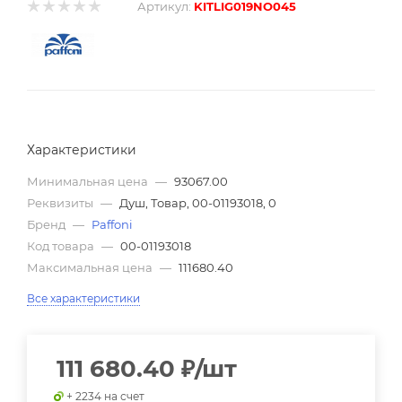
Артикул:
KITLIG019NO045
Характеристики
Минимальная цена
—
93067.00
Реквизиты
—
Душ, Товар, 00-01193018, 0
Бренд
—
Paffoni
Код товара
—
00-01193018
Максимальная цена
—
111680.40
Все характеристики
111 680.40
₽
/шт
+ 2234 на счет