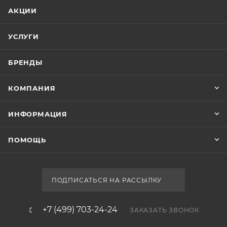
Код товара
00-01228931
Серия
Light
Страна
Россия
Гарантия
1 год
Тип товара
Экран для ванны
Стиль
современный
Ширина, см
Экран Aquanet Light 262976 160
52.7
Нет в наличии
Глубина, см
3.5
Форма
прямоугольная