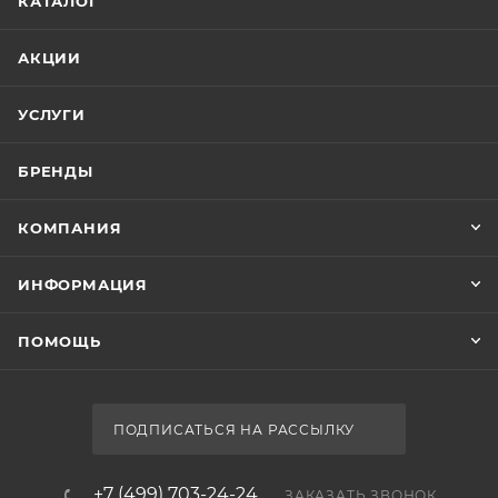
Aquanet
Код товара
00-01228931
Серия
Light
Страна
Россия
Гарантия
1 год
Тип товара
Экран для ванны
Стиль
современный
Ширина, см
Экран Aquanet Light 262976 160
52.7
Нет в наличии
Глубина, см
3.5
Форма