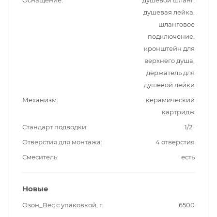
Оснащение
душевой шланг,
душевая лейка,
шланговое
подключение,
кронштейн для
верхнего душа,
держатель для
душевой лейки
Механизм
керамический
картридж
Стандарт подводки
1/2"
Отверстия для монтажа
4 отверстия
Смеситель
есть
Новые
Озон_Вес с упаковкой, г
6500