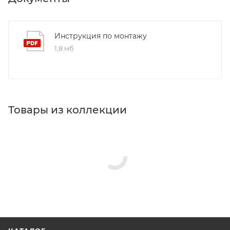
Инструкция по монтажу
1,8 мб
Товары из коллекции
Панели для ванн
Акриловые ванны
Зеркала
Изливы
Ножки/каркасы для ванн
Гигиенические души
Душевые комплекты
Реквизиты
Ванны, Товар, 00-012289310
Бренд