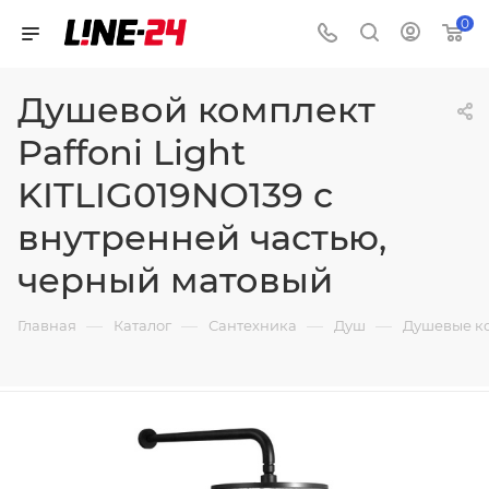
0
Душевой комплект
Paffoni Light
KITLIG019NO139 с
внутренней частью,
черный матовый
—
—
—
—
Главная
Каталог
Сантехника
Душ
Душевые к