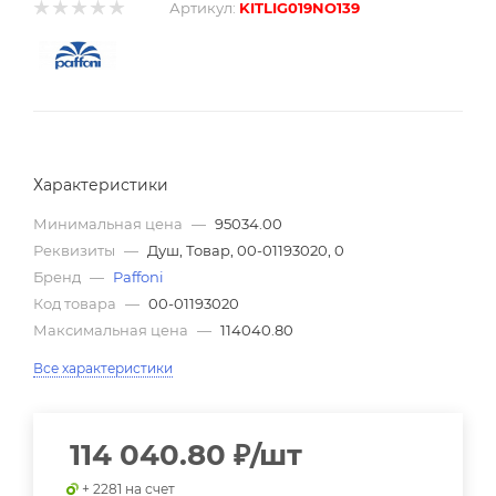
Артикул:
KITLIG019NO139
Характеристики
Минимальная цена
—
95034.00
Реквизиты
—
Душ, Товар, 00-01193020, 0
Бренд
—
Paffoni
Код товара
—
00-01193020
Максимальная цена
—
114040.80
Все характеристики
114 040.80
₽
/шт
+ 2281 на счет