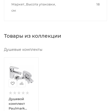
Маркет_Высота упаковки,
18
см
Товары из коллекции
Душевые комплекты
Минимальная
цена
6961.00
Реквизиты
Душ,
Товар,
00-
Душевой
011674460
комплект
Paulmark
Бренд