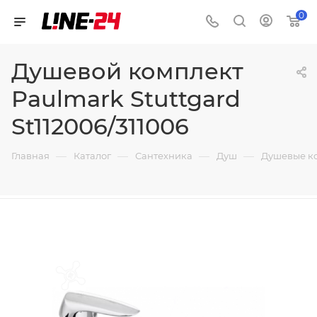
0
Душевой комплект
Paulmark Stuttgard
St112006/311006
—
—
—
—
Главная
Каталог
Сантехника
Душ
Душевые к