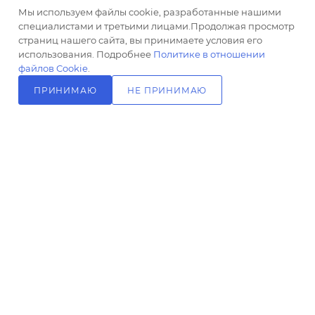
ПОДПИСАТЬСЯ НА РАССЫЛКУ
Мы используем файлы cookie, разработанные нашими
Материал
специалистами и третьими лицами.Продолжая просмотр
ПВХ,
страниц нашего сайта, вы принимаете условия его
+7 (499) 703-24-24
латунь
ЗАКАЗАТЬ ЗВОНОК
использования. Подробнее
Политике в отношении
файлов Cookie
.
Монтаж
info@l-24.ru
внутренний
ПРИНИМАЮ
НЕ ПРИНИМАЮ
(скрытый
125481 г. Москва, ул. Свободы, д.
В КОРЗИНУ
монтаж)
91к2
Форма
квадратная
Базовая
единица
шт
Ставки
2026 © Интернет магазин сантехники в Москве l-24.ru
налогов
20
Количество
режимов
струи
Разработка сайта
3