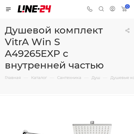
0
Душевой комплект
VitrA Win S
A49265EXP с
внутренней частью
—
—
—
—
Главная
Каталог
Сантехника
Душ
Душевые к