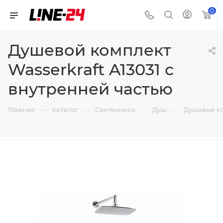
0
Душевой комплект
Wasserkraft A13031 с
внутренней частью
—
—
—
—
Главная
Каталог
Сантехника
Душ
Душевые к