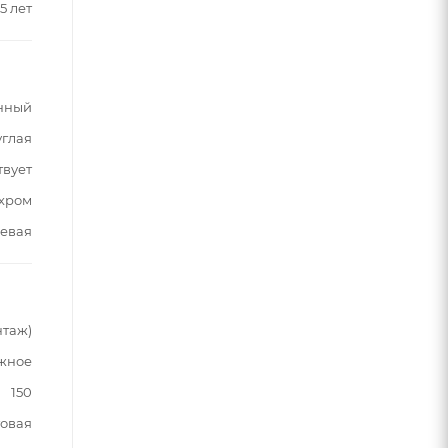
5 лет
нный
углая
твует
хром
евая
нтаж)
жное
150
овая