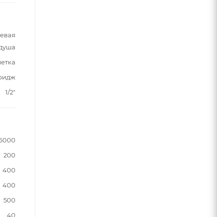
шевая
 душа
летка
ридж
1/2"
6000
200
400
400
500
40