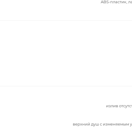
ABS-пластик, л
излив отсутс
верхний душ с изменяемым 