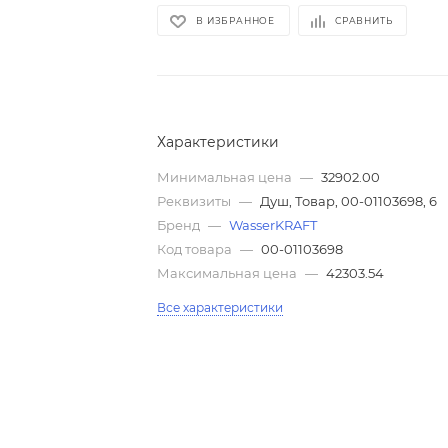
В ИЗБРАННОЕ
СРАВНИТЬ
Характеристики
Минимальная цена
—
32902.00
Реквизиты
—
Душ, Товар, 00-01103698, 6
Бренд
—
WasserKRAFT
Код товара
—
00-01103698
Максимальная цена
—
42303.54
Все характеристики