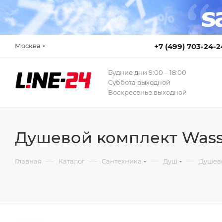
Москва
+7 (499) 703-24-2
Будние дни 9:00 – 18:00
Суббота выходной
Воскресенье выходной
Душевой комплект Wasse
—
—
—
—
Главная
Каталог
Сантехника
Душ
Душев