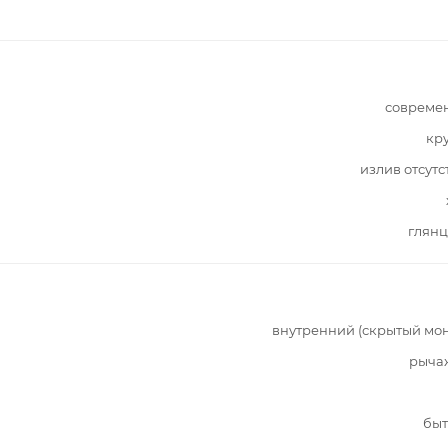
совреме
кр
излив отсутс
глянц
внутренний (скрытый мо
рыча
быт