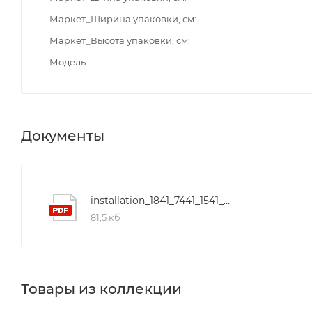
Маркет_Ширина упаковки, см
Маркет_Высота упаковки, см
Модель
Документы
installation_1841_7441_1541_10641_4141_5341
81,5 кб
Товары из коллекции