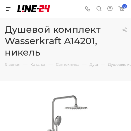
0
Душевой комплект
Wasserkraft A14201,
никель
—
—
—
—
Главная
Каталог
Сантехника
Душ
Душевые к