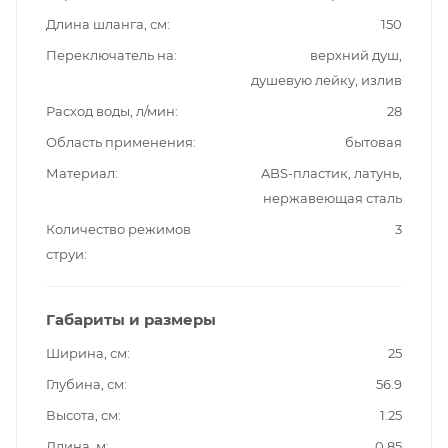
Длина шланга, см
150
Переключатель на
верхний душ,
душевую лейку, излив
Расход воды, л/мин
28
Область применения
бытовая
Материал
ABS-пластик, латунь,
нержавеющая сталь
Количество режимов
3
струи
Габариты и размеры
Ширина, см
25
Глубина, см
56.9
Высота, см
1.25
Длина, м
0.85