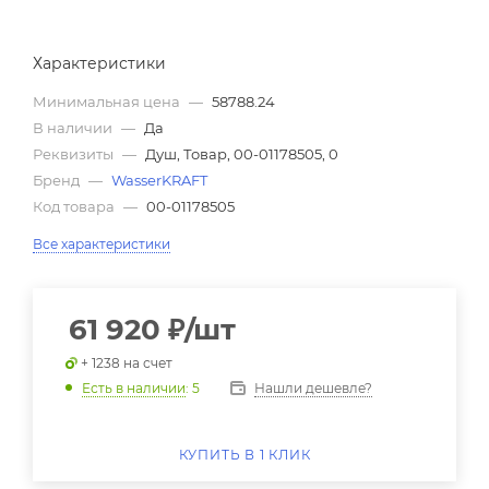
Характеристики
Минимальная цена
—
58788.24
В наличии
—
Да
Реквизиты
—
Душ, Товар, 00-01178505, 0
Бренд
—
WasserKRAFT
Код товара
—
00-01178505
Все характеристики
61 920
₽
/шт
+ 1238 на счет
Нашли дешевле?
Есть в наличии
: 5
КУПИТЬ В 1 КЛИК