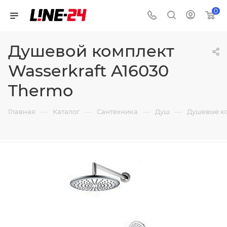
0
Душевой комплект
Wasserkraft A16030
Thermo
—
—
—
—
Главная
Каталог
Сантехника
Душ
Душевые к