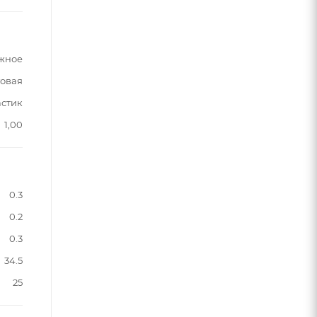
жное
овая
астик
1,00
0.3
0.2
0.3
34.5
25