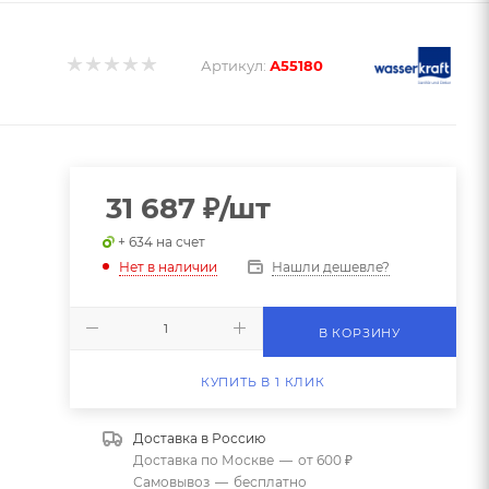
Артикул:
А55180
31 687
₽
/шт
+ 634 на счет
Нашли дешевле?
Нет в наличии
В КОРЗИНУ
КУПИТЬ В 1 КЛИК
Доставка в
Россию
Доставка по Москве
—
от 600 ₽
Самовывоз
—
бесплатно