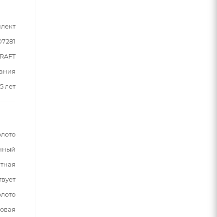
лект
07281
RAFT
ания
5 лет
олото
нный
тная
твует
олото
овая