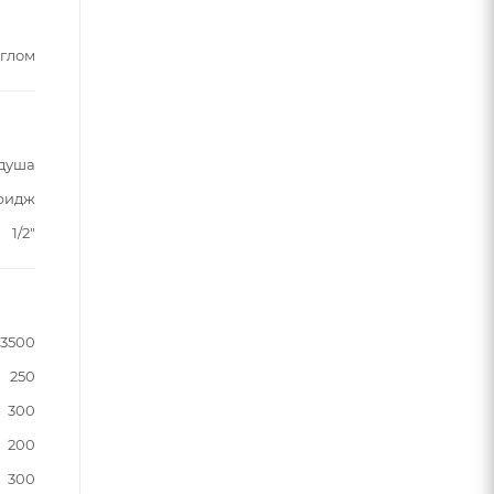
углом
 душа
ридж
1/2"
3500
250
300
200
300