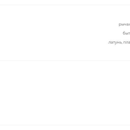
рыча
быт
латунь, пл