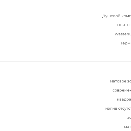
Душевой комп
00-011
WasserK
Герм
матовое з
совреме
квадра
излив отсутс
з
мат